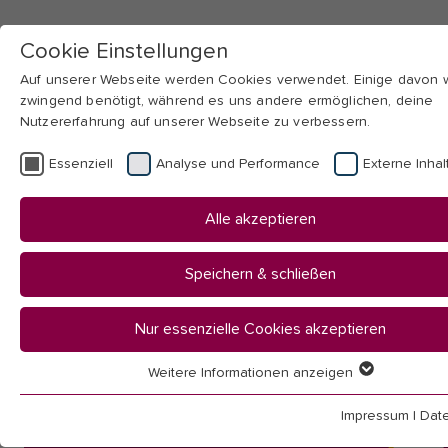
Cookie Einstellungen
Auf unserer Webseite werden Cookies verwendet. Einige davon
zwingend benötigt, während es uns andere ermöglichen, deine
Nutzererfahrung auf unserer Webseite zu verbessern.
Skip to main navigation
Skip to main content
Skip to page footer
Essenziell
Analyse und Performance
Externe Inhal
Alle akzeptieren
Speichern & schließen
Nur essenzielle Cookies akzeptieren
Weitere Informationen anzeigen
Essenziell
Essenzielle Cookies werden für grundlegende Funktionen der
Impressum
|
Dat
Webseite benötigt. Dadurch ist gewährleistet, dass die Webseit