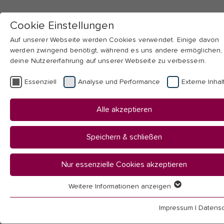
Cookie Einstellungen
Auf unserer Webseite werden Cookies verwendet. Einige davon
werden zwingend benötigt, während es uns andere ermöglichen,
deine Nutzererfahrung auf unserer Webseite zu verbessern.
Skip to main navigation
Skip to main content
Skip to page footer
Essenziell
Analyse und Performance
Externe Inhal
You
Startseite
Alle akzeptieren
are
Hochschule
here:
Aktuelles
Speichern & schließen
News
Single
Nur essenzielle Cookies akzeptieren
Weitere Informationen anzeigen
News
Essenziell
Essenzielle Cookies werden für grundlegende Funktionen der
Impressum
|
Datensc
Webseite benötigt. Dadurch ist gewährleistet, dass die Webseit