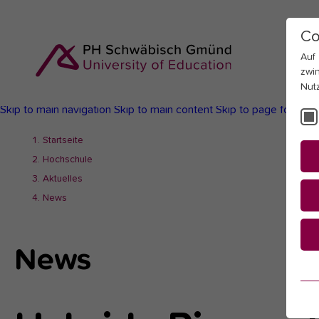
Co
Auf
zwi
Nut
Skip to main navigation
Skip to main content
Skip to page footer
You
Startseite
are
Hochschule
here:
Aktuelles
News
News
Es
Es
be