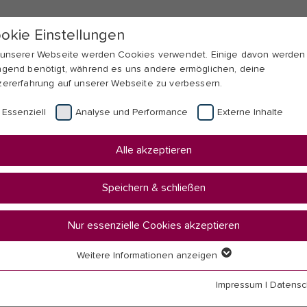
okie Einstellungen
 unserer Webseite werden Cookies verwendet. Einige davon werden
ngend benötigt, während es uns andere ermöglichen, deine
zererfahrung auf unserer Webseite zu verbessern.
Essenziell
Analyse und Performance
Externe Inhalte
Alle akzeptieren
Speichern & schließen
Nur essenzielle Cookies akzeptieren
Weitere Informationen anzeigen
senziell
senzielle Cookies werden für grundlegende Funktionen der Webseit
Impressum
|
Datensc
nötigt. Dadurch ist gewährleistet, dass die Webseite einwandfrei