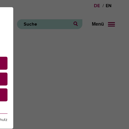
DE
EN
Menü
Suche
e
hutz