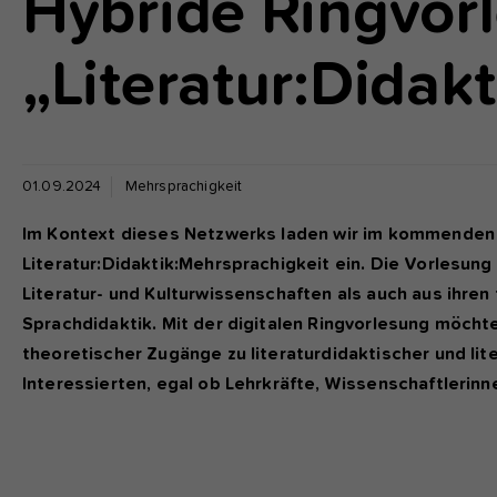
Hybride Ringvor
fu
„Literatur:Didak
A
Di
zu
ve
01.09.2024
Mehrsprachigkeit
Im Kontext dieses Netzwerks laden wir im kommenden
Ex
Literatur:Didaktik:Mehrsprachigkeit ein. Die Vorlesun
Wi
Literatur- und Kulturwissenschaften als auch aus ihre
zu
Sprachdidaktik. Mit der digitalen Ringvorlesung möch
vo
theoretischer Zugänge zu literaturdidaktischer und lit
Interessierten, egal ob Lehrkräfte, Wissenschaftlerinn