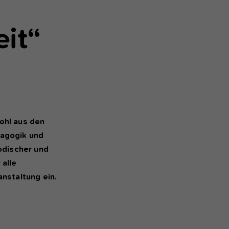
eit“
ohl aus den
dagogik und
odischer und
s
 alle
anstaltung ein.