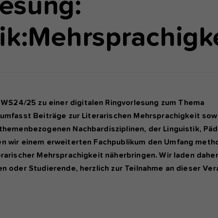
lesung:
nktioniert.
tik:Mehrsprachigk
nalyse und Performance
ese Gruppe beinhaltet alle Skripte für analytisches Tracking und
gehörige Cookies. Es hilft uns die Nutzererfahrung der Website zu
rbessern.
Cookie-Informationen anzeigen
Name
etracker
 WS24/25 zu einer digitalen Ringvorlesung zum Thema
Anbieter
etracker GmbH - 20459 Hamburg
terne Inhalte
g umfasst Beiträge zur Literarischen Mehrsprachigkeit sow
r verwenden auf unserer Website externe Inhalte, um Ihnen
n themenbezogenen Nachbardisziplinen, der Linguistik, Pä
Laufzeit
1 Jahr
sätzliche Informationen anzubieten, wie Google Maps oder Videos
ten wir einem erweiterten Fachpublikum den Umfang meth
n youtube.
Diese Gruppe beinhaltet alle Skripte für analytische
erarischer Mehrsprachigkeit näherbringen. Wir laden daher
Zweck
Tracking und zugehörige Cookies. Es hilft uns die
en oder Studierende, herzlich zur Teilnahme an dieser Ver
Nutzererfahrung der Website zu verbessern.