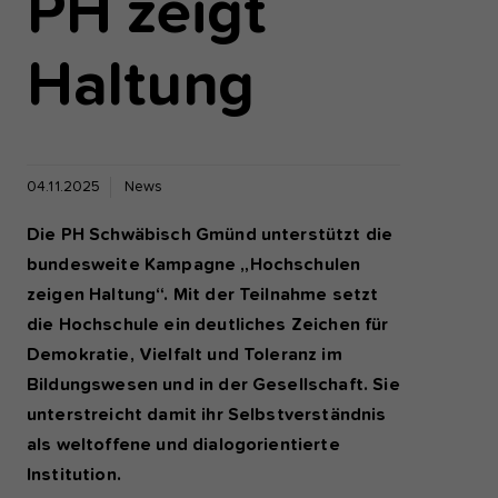
PH zeigt
einwandfrei funktioniert.
Haltung
Analyse und Performance
Diese Gruppe beinhaltet alle Skripte für analytisches Tracking u
zugehörige Cookies. Es hilft uns die Nutzererfahrung der Websi
zu verbessern.
04.11.2025
News
Cookie-Informationen anzeigen
Name
etracker
Die PH Schwäbisch Gmünd unterstützt die
Anbieter
etracker GmbH - 20459 Hamburg
Externe Inhalte
bundesweite Kampagne „Hochschulen
Wir verwenden auf unserer Website externe Inhalte, um Ihnen
zeigen Haltung“. Mit der Teilnahme setzt
Laufzeit
1 Jahr
zusätzliche Informationen anzubieten, wie Google Maps oder
die Hochschule ein deutliches Zeichen für
Videos von youtube.
Diese Gruppe beinhaltet alle Skripte für
Demokratie, Vielfalt und Toleranz im
analytisches Tracking und zugehörige Cookies
Bildungswesen und in der Gesellschaft. Sie
Zweck
Es hilft uns die Nutzererfahrung der Website z
unterstreicht damit ihr Selbstverständnis
verbessern.
als weltoffene und dialogorientierte
Institution.