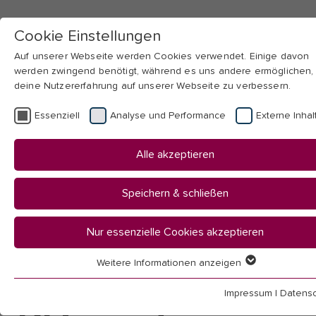
Cookie Einstellungen
Auf unserer Webseite werden Cookies verwendet. Einige davon
werden zwingend benötigt, während es uns andere ermöglichen,
deine Nutzererfahrung auf unserer Webseite zu verbessern.
Skip to main navigation
Skip to main content
Skip to page footer
Essenziell
Analyse und Performance
Externe Inhal
You
Startseite
Alle akzeptieren
are
Hochschule
here:
Aktuelles
Speichern & schließen
News
Nur essenzielle Cookies akzeptieren
News
Weitere Informationen anzeigen
Essenziell
Essenzielle Cookies werden für grundlegende Funktionen der
Impressum
|
Datensc
Webseite benötigt. Dadurch ist gewährleistet, dass die Webseit