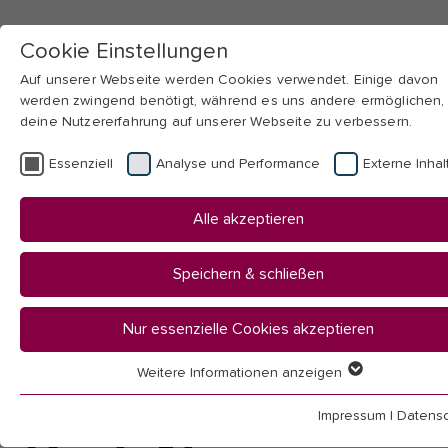
Cookie Einstellungen
Auf unserer Webseite werden Cookies verwendet. Einige davon
werden zwingend benötigt, während es uns andere ermöglichen,
deine Nutzererfahrung auf unserer Webseite zu verbessern.
Skip to main navigation
Skip to main content
Skip to page footer
Essenziell
Analyse und Performance
Externe Inhal
You
Startseite
Alle akzeptieren
are
Hochschule
here:
Aktuelles
Speichern & schließen
News
Nur essenzielle Cookies akzeptieren
News
Weitere Informationen anzeigen
Essenziell
Essenzielle Cookies werden für grundlegende Funktionen der
Impressum
|
Datensc
Webseite benötigt. Dadurch ist gewährleistet, dass die Webseit