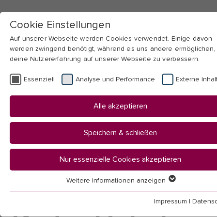
Cookie Einstellungen
Auf unserer Webseite werden Cookies verwendet. Einige davon
werden zwingend benötigt, während es uns andere ermöglichen,
deine Nutzererfahrung auf unserer Webseite zu verbessern.
Skip to main navigation
Skip to main content
Skip to page footer
Essenziell
Analyse und Performance
Externe Inhal
You
Startseite
Alle akzeptieren
are
Hochschule
here:
Aktuelles
Speichern & schließen
News
Nur essenzielle Cookies akzeptieren
News
Weitere Informationen anzeigen
Essenziell
Essenzielle Cookies werden für grundlegende Funktionen der
Impressum
|
Datensc
Webseite benötigt. Dadurch ist gewährleistet, dass die Webseit