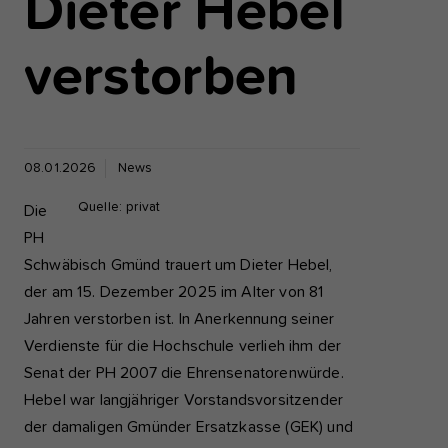
Dieter Hebel
einwandfrei funktioniert.
verstorben
Analyse und Performance
Diese Gruppe beinhaltet alle Skripte für analytisches Tracking u
zugehörige Cookies. Es hilft uns die Nutzererfahrung der Websi
zu verbessern.
08.01.2026
News
Cookie-Informationen anzeigen
Name
etracker
Quelle: privat
Die
Anbieter
etracker GmbH - 20459 Hamburg
Externe Inhalte
PH
Wir verwenden auf unserer Website externe Inhalte, um Ihnen
Schwäbisch Gmünd trauert um Dieter Hebel,
Laufzeit
1 Jahr
zusätzliche Informationen anzubieten, wie Google Maps oder
der am 15. Dezember 2025 im Alter von 81
Videos von youtube.
Diese Gruppe beinhaltet alle Skripte für
Jahren verstorben ist. In Anerkennung seiner
analytisches Tracking und zugehörige Cookies
Verdienste für die Hochschule verlieh ihm der
Zweck
Es hilft uns die Nutzererfahrung der Website z
Senat der PH 2007 die Ehrensenatorenwürde.
verbessern.
Hebel war langjähriger Vorstandsvorsitzender
der damaligen Gmünder Ersatzkasse (GEK) und