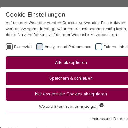
Cookie Einstellungen
Auf unserer Webseite werden Cookies verwendet. Einige davon
werden zwingend benötigt, während es uns andere ermöglichen,
deine Nutzererfahrung auf unserer Webseite zu verbessern.
Skip to main navigation
Skip to main content
Skip to page footer
Essenziell
Analyse und Performance
Externe Inhal
You
Startseite
Alle akzeptieren
are
Hochschule
here:
Aktuelles
Speichern & schließen
News
Nur essenzielle Cookies akzeptieren
News
Weitere Informationen anzeigen
Essenziell
Essenzielle Cookies werden für grundlegende Funktionen der
Impressum
|
Datensc
Webseite benötigt. Dadurch ist gewährleistet, dass die Webseit