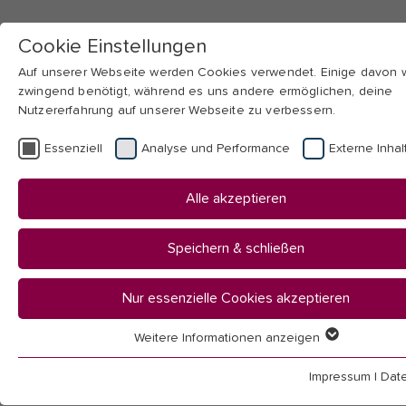
Cookie Einstellungen
Auf unserer Webseite werden Cookies verwendet. Einige davon
zwingend benötigt, während es uns andere ermöglichen, deine
Nutzererfahrung auf unserer Webseite zu verbessern.
Skip to main navigation
Skip to main content
Skip to page footer
Essenziell
Analyse und Performance
Externe Inhal
You
Startseite
Alle akzeptieren
are
Hochschule
here:
Aktuelles
Speichern & schließen
News
Nur essenzielle Cookies akzeptieren
News
Weitere Informationen anzeigen
Essenziell
Essenzielle Cookies werden für grundlegende Funktionen der
Impressum
|
Dat
Webseite benötigt. Dadurch ist gewährleistet, dass die Webseit