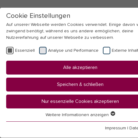
Cookie Einstellungen
Auf unserer Webseite werden Cookies verwendet. Einige davon
zwingend benötigt, während es uns andere ermöglichen, deine
Nutzererfahrung auf unserer Webseite zu verbessern.
Skip to main navigation
Skip to main content
Skip to page footer
Essenziell
Analyse und Performance
Externe Inhal
You
Startseite
Alle akzeptieren
are
Hochschule
here:
Aktuelles
Speichern & schließen
News
Nur essenzielle Cookies akzeptieren
News
Weitere Informationen anzeigen
Essenziell
Essenzielle Cookies werden für grundlegende Funktionen der
Impressum
|
Dat
Webseite benötigt. Dadurch ist gewährleistet, dass die Webseit