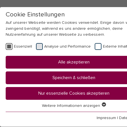
Cookie Einstellungen
Auf unserer Webseite werden Cookies verwendet. Einige davon
zwingend benötigt, während es uns andere ermöglichen, deine
Nutzererfahrung auf unserer Webseite zu verbessern.
Skip to main navigation
Skip to main content
Skip to page footer
Essenziell
Analyse und Performance
Externe Inhal
You
Startseite
Alle akzeptieren
are
Hochschule
here:
Aktuelles
Speichern & schließen
News
Nur essenzielle Cookies akzeptieren
News
Weitere Informationen anzeigen
Essenziell
Essenzielle Cookies werden für grundlegende Funktionen der
Impressum
|
Dat
Webseite benötigt. Dadurch ist gewährleistet, dass die Webseit