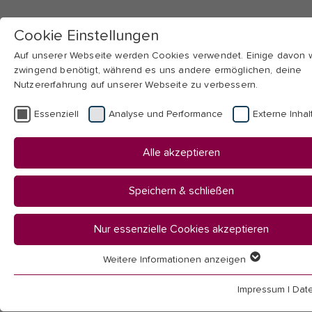
Cookie Einstellungen
Auf unserer Webseite werden Cookies verwendet. Einige davon
zwingend benötigt, während es uns andere ermöglichen, deine
Nutzererfahrung auf unserer Webseite zu verbessern.
Skip to main navigation
Skip to main content
Skip to page footer
Essenziell
Analyse und Performance
Externe Inhal
You
Startseite
Alle akzeptieren
are
Hochschule
here:
Aktuelles
Speichern & schließen
News
Nur essenzielle Cookies akzeptieren
News
Weitere Informationen anzeigen
Essenziell
Essenzielle Cookies werden für grundlegende Funktionen der
Impressum
|
Dat
Webseite benötigt. Dadurch ist gewährleistet, dass die Webseit