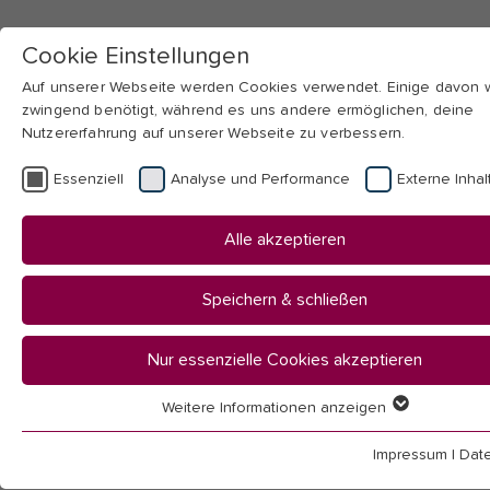
Cookie Einstellungen
Auf unserer Webseite werden Cookies verwendet. Einige davon
zwingend benötigt, während es uns andere ermöglichen, deine
Nutzererfahrung auf unserer Webseite zu verbessern.
Skip to main navigation
Skip to main content
Skip to page footer
Essenziell
Analyse und Performance
Externe Inhal
You
Startseite
Alle akzeptieren
are
Hochschule
here:
Aktuelles
Speichern & schließen
News
Nur essenzielle Cookies akzeptieren
News
Weitere Informationen anzeigen
Essenziell
Essenzielle Cookies werden für grundlegende Funktionen der
Impressum
|
Dat
Webseite benötigt. Dadurch ist gewährleistet, dass die Webseit