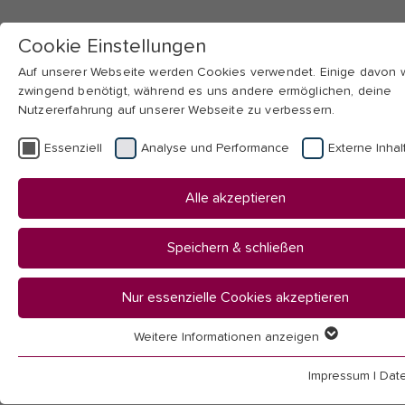
Cookie Einstellungen
Auf unserer Webseite werden Cookies verwendet. Einige davon
zwingend benötigt, während es uns andere ermöglichen, deine
Nutzererfahrung auf unserer Webseite zu verbessern.
Skip to main navigation
Skip to main content
Skip to page footer
Essenziell
Analyse und Performance
Externe Inhal
You
Startseite
Alle akzeptieren
are
Hochschule
here:
Aktuelles
Speichern & schließen
News
Nur essenzielle Cookies akzeptieren
News
Weitere Informationen anzeigen
Essenziell
Essenzielle Cookies werden für grundlegende Funktionen der
Impressum
|
Dat
Webseite benötigt. Dadurch ist gewährleistet, dass die Webseit