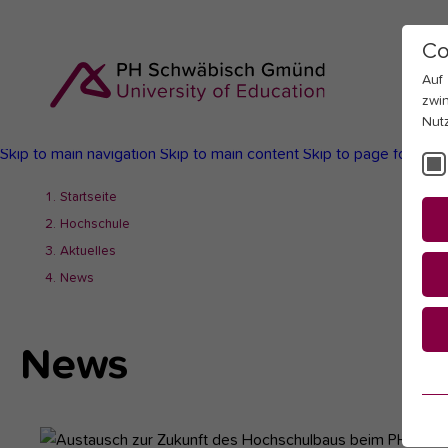
Co
Auf
zwi
Nut
Skip to main navigation
Skip to main content
Skip to page footer
You
Startseite
are
Hochschule
here:
Aktuelles
News
News
Es
Es
be