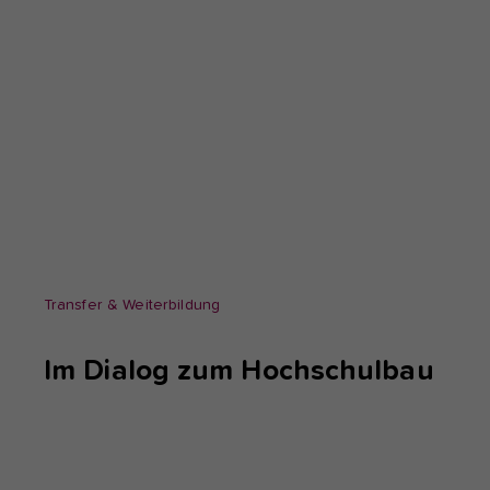
fu
A
Di
zu
ve
Ex
Wi
zu
Transfer & Weiterbildung
vo
Im Dialog zum Hochschulbau