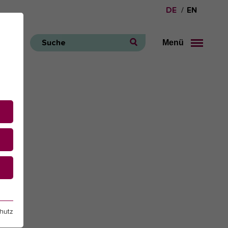
DE
EN
Menü
Suche
e
hutz