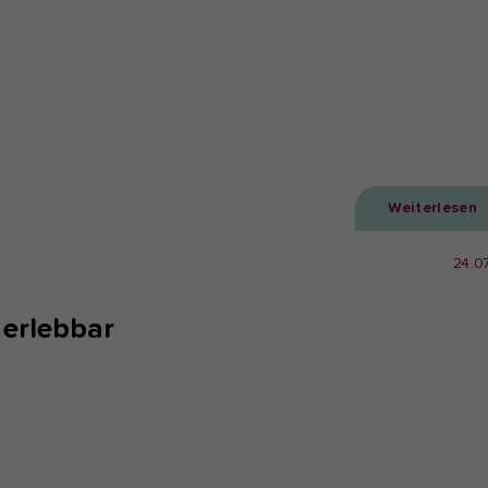
Weiterlesen
24.0
 erlebbar