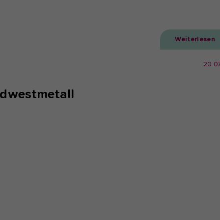
Weiterlesen
20.0
dwestmetall