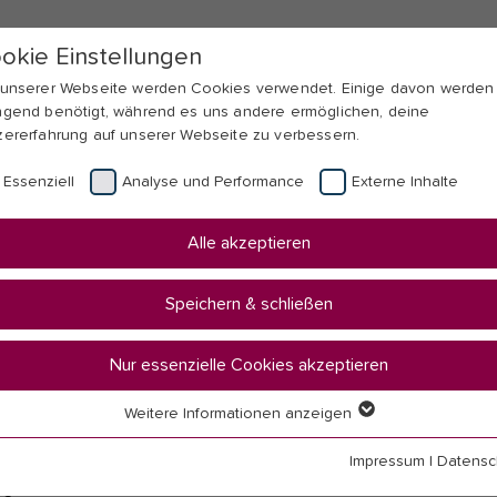
okie Einstellungen
 unserer Webseite werden Cookies verwendet. Einige davon werden
ngend benötigt, während es uns andere ermöglichen, deine
zererfahrung auf unserer Webseite zu verbessern.
Essenziell
Analyse und Performance
Externe Inhalte
Alle akzeptieren
Speichern & schließen
Nur essenzielle Cookies akzeptieren
Weitere Informationen anzeigen
senziell
senzielle Cookies werden für grundlegende Funktionen der Webseit
Impressum
|
Datensc
nötigt. Dadurch ist gewährleistet, dass die Webseite einwandfrei