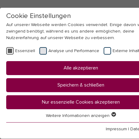
Cookie Einstellungen
Auf unserer Webseite werden Cookies verwendet. Einige davon
zwingend benötigt, während es uns andere ermöglichen, deine
Nutzererfahrung auf unserer Webseite zu verbessern.
Skip to main navigation
Skip to main content
Skip to page footer
Essenziell
Analyse und Performance
Externe Inhal
You
Startseite
Alle akzeptieren
are
Hochschule
here:
Aktuelles
Speichern & schließen
News
Nur essenzielle Cookies akzeptieren
News
Weitere Informationen anzeigen
Essenziell
Essenzielle Cookies werden für grundlegende Funktionen der
Impressum
|
Dat
Webseite benötigt. Dadurch ist gewährleistet, dass die Webseit