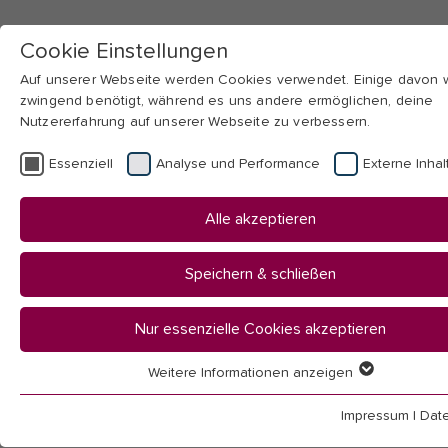
Cookie Einstellungen
Auf unserer Webseite werden Cookies verwendet. Einige davon
zwingend benötigt, während es uns andere ermöglichen, deine
Nutzererfahrung auf unserer Webseite zu verbessern.
Skip to main navigation
Skip to main content
Skip to page footer
Essenziell
Analyse und Performance
Externe Inhal
You
Startseite
Alle akzeptieren
are
Hochschule
here:
Mitarbeitendenübersicht
Speichern & schließen
Mitarbeitende
Nur essenzielle Cookies akzeptieren
Weitere Informationen anzeigen
Essenziell
Essenzielle Cookies werden für grundlegende Funktionen der
Impressum
|
Dat
(Lehrende und wissenschaftsunterstützender Bereich)
Webseite benötigt. Dadurch ist gewährleistet, dass die Webseit