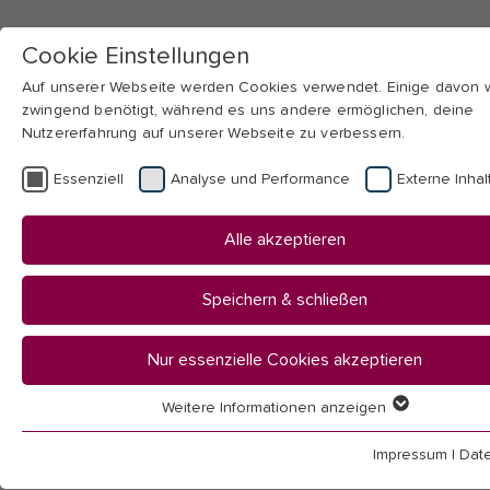
Cookie Einstellungen
Auf unserer Webseite werden Cookies verwendet. Einige davon
zwingend benötigt, während es uns andere ermöglichen, deine
Nutzererfahrung auf unserer Webseite zu verbessern.
Skip to main navigation
Skip to main content
Skip to page footer
Essenziell
Analyse und Performance
Externe Inhal
You
Startseite
Alle akzeptieren
are
Hochschule
here:
Mitarbeitendenübersicht
Speichern & schließen
Mitarbeitende
Nur essenzielle Cookies akzeptieren
Weitere Informationen anzeigen
Essenziell
Essenzielle Cookies werden für grundlegende Funktionen der
Impressum
|
Dat
(Lehrende und wissenschaftsunterstützender Bereich)
Webseite benötigt. Dadurch ist gewährleistet, dass die Webseit