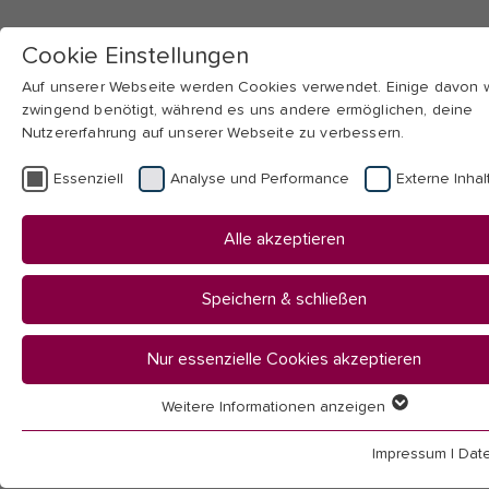
Cookie Einstellungen
Auf unserer Webseite werden Cookies verwendet. Einige davon
zwingend benötigt, während es uns andere ermöglichen, deine
Nutzererfahrung auf unserer Webseite zu verbessern.
Skip to main navigation
Skip to main content
Skip to page footer
Essenziell
Analyse und Performance
Externe Inhal
You
Startseite
Alle akzeptieren
are
Hochschule
here:
Mitarbeitendenübersicht
Speichern & schließen
Mitarbeitende
Nur essenzielle Cookies akzeptieren
Weitere Informationen anzeigen
Essenziell
Essenzielle Cookies werden für grundlegende Funktionen der
Impressum
|
Dat
(Lehrende und wissenschaftsunterstützender Bereich)
Webseite benötigt. Dadurch ist gewährleistet, dass die Webseit