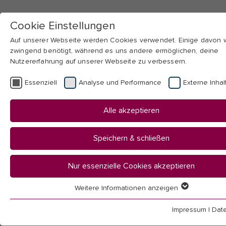
Cookie Einstellungen
Auf unserer Webseite werden Cookies verwendet. Einige davon
zwingend benötigt, während es uns andere ermöglichen, deine
Nutzererfahrung auf unserer Webseite zu verbessern.
Skip to main navigation
Skip to main content
Skip to page footer
Essenziell
Analyse und Performance
Externe Inhal
You
Startseite
Alle akzeptieren
are
Hochschule
here:
Mitarbeitendenübersicht
Speichern & schließen
Mitarbeitende
Nur essenzielle Cookies akzeptieren
Weitere Informationen anzeigen
Essenziell
Essenzielle Cookies werden für grundlegende Funktionen der
Impressum
|
Dat
(Lehrende und wissenschaftsunterstützender Bereich)
Webseite benötigt. Dadurch ist gewährleistet, dass die Webseit