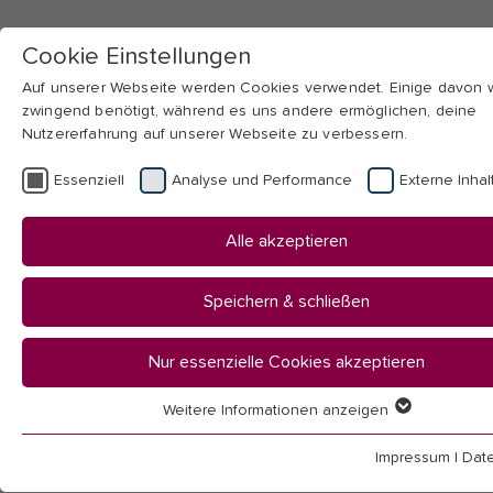
Cookie Einstellungen
Auf unserer Webseite werden Cookies verwendet. Einige davon
zwingend benötigt, während es uns andere ermöglichen, deine
Nutzererfahrung auf unserer Webseite zu verbessern.
Skip to main navigation
Skip to main content
Skip to page footer
Essenziell
Analyse und Performance
Externe Inhal
You
Startseite
Alle akzeptieren
are
Hochschule
here:
Mitarbeitendenübersicht
Speichern & schließen
Mitarbeitende
Nur essenzielle Cookies akzeptieren
Weitere Informationen anzeigen
Essenziell
Essenzielle Cookies werden für grundlegende Funktionen der
Impressum
|
Dat
(Lehrende und wissenschaftsunterstützender Bereich)
Webseite benötigt. Dadurch ist gewährleistet, dass die Webseit