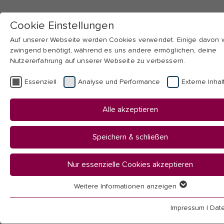
Cookie Einstellungen
Auf unserer Webseite werden Cookies verwendet. Einige davon
zwingend benötigt, während es uns andere ermöglichen, deine
Nutzererfahrung auf unserer Webseite zu verbessern.
Skip to main navigation
Skip to main content
Skip to page footer
Essenziell
Analyse und Performance
Externe Inhal
You
Startseite
Alle akzeptieren
are
Hochschule
here:
Mitarbeitendenübersicht
Speichern & schließen
Mitarbeitende
Nur essenzielle Cookies akzeptieren
Weitere Informationen anzeigen
Essenziell
Essenzielle Cookies werden für grundlegende Funktionen der
Impressum
|
Dat
(Lehrende und wissenschaftsunterstützender Bereich)
Webseite benötigt. Dadurch ist gewährleistet, dass die Webseit