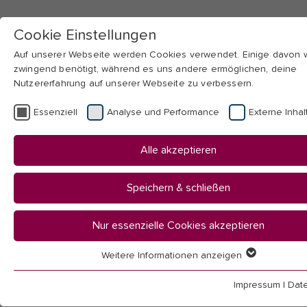
Cookie Einstellungen
Auf unserer Webseite werden Cookies verwendet. Einige davon
zwingend benötigt, während es uns andere ermöglichen, deine
Nutzererfahrung auf unserer Webseite zu verbessern.
Skip to main navigation
Skip to main content
Skip to page footer
Essenziell
Analyse und Performance
Externe Inhal
You
Startseite
Alle akzeptieren
are
Hochschule
here:
Mitarbeitendenübersicht
Speichern & schließen
Mitarbeitende
Nur essenzielle Cookies akzeptieren
Weitere Informationen anzeigen
Essenziell
Essenzielle Cookies werden für grundlegende Funktionen der
Impressum
|
Dat
(Lehrende und wissenschaftsunterstützender Bereich)
Webseite benötigt. Dadurch ist gewährleistet, dass die Webseit