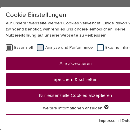
Cookie Einstellungen
Auf unserer Webseite werden Cookies verwendet. Einige davon
zwingend benötigt, während es uns andere ermöglichen, deine
Nutzererfahrung auf unserer Webseite zu verbessern.
Skip to main navigation
Skip to main content
Skip to page footer
Essenziell
Analyse und Performance
Externe Inhal
International
Alle akzeptieren
Speichern & schließen
Nur essenzielle Cookies akzeptieren
Weitere Informationen anzeigen
Essenziell
Essenzielle Cookies werden für grundlegende Funktionen der
Impressum
|
Dat
Webseite benötigt. Dadurch ist gewährleistet, dass die Webseit