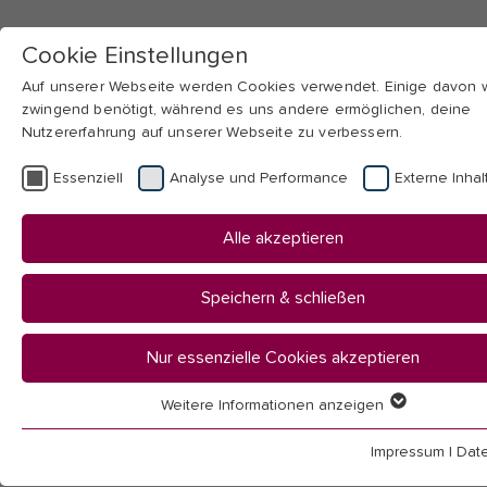
Cookie Einstellungen
Auf unserer Webseite werden Cookies verwendet. Einige davon
zwingend benötigt, während es uns andere ermöglichen, deine
Nutzererfahrung auf unserer Webseite zu verbessern.
Skip to main navigation
Skip to main content
Skip to page footer
Essenziell
Analyse und Performance
Externe Inhal
International
Alle akzeptieren
Speichern & schließen
Nur essenzielle Cookies akzeptieren
Weitere Informationen anzeigen
Essenziell
Essenzielle Cookies werden für grundlegende Funktionen der
Impressum
|
Dat
Webseite benötigt. Dadurch ist gewährleistet, dass die Webseit