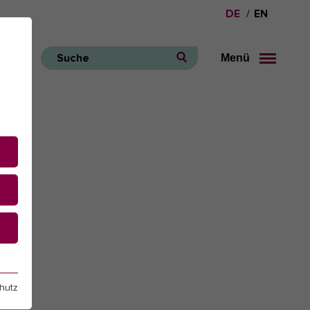
DE
EN
Menü
Suche
e
hutz