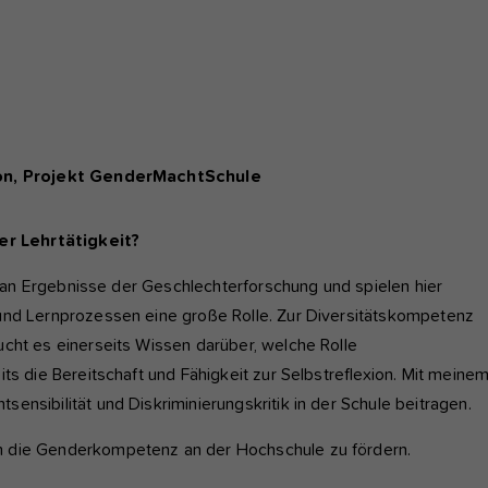
nktioniert.
nalyse und Performance
ese Gruppe beinhaltet alle Skripte für analytisches Tracking und
gehörige Cookies. Es hilft uns die Nutzererfahrung der Website zu
rbessern.
tion, Projekt GenderMachtSchule
Cookie-Informationen anzeigen
Name
etracker
er Lehrtätigkeit?
Anbieter
etracker GmbH - 20459 Hamburg
terne Inhalte
r verwenden auf unserer Website externe Inhalte, um Ihnen
an Ergebnisse der Geschlechterforschung und spielen hier
Laufzeit
1 Jahr
sätzliche Informationen anzubieten, wie Google Maps oder Videos
und Lernprozessen eine große Rolle. Zur Diversitätskompetenz
n youtube.
Diese Gruppe beinhaltet alle Skripte für analytische
cht es einerseits Wissen darüber, welche Rolle
Zweck
Tracking und zugehörige Cookies. Es hilft uns die
ts die Bereitschaft und Fähigkeit zur Selbstreflexion. Mit meine
Nutzererfahrung der Website zu verbessern.
nsibilität und Diskriminierungskritik in der Schule beitragen.
m die Genderkompetenz an der Hochschule zu fördern.