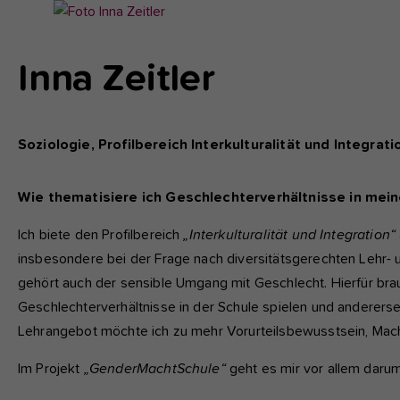
fu
Show
larger
version
A
Inna Zeitler
for:
Di
zu
ve
Soziologie, Profilbereich Interkulturalität und Integra
Wie thematisiere ich Geschlechterverhältnisse in mein
Ex
Wi
Ich biete den Profilbereich
„Interkulturalität und Integration“
zu
insbesondere bei der Frage nach diversitätsgerechten Lehr- 
vo
gehört auch der sensible Umgang mit Geschlecht. Hierfür brau
Geschlechterverhältnisse in der Schule spielen und anderersei
Lehrangebot möchte ich zu mehr Vorurteilsbewusstsein, Machtse
Im Projekt
„GenderMachtSchule“
geht es mir vor allem daru