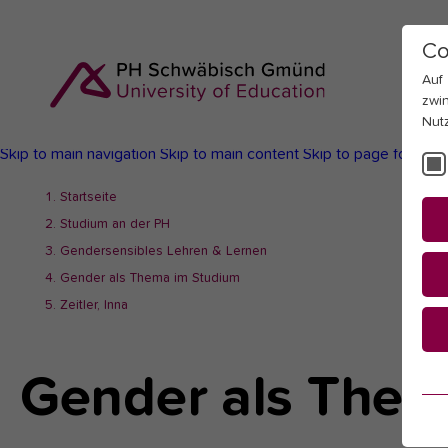
Co
Auf
zwi
Nut
Skip to main navigation
Skip to main content
Skip to page footer
You
Startseite
are
Studium an der PH
here:
Gendersensibles Lehren & Lernen
Gender als Thema im Studium
Zeitler, Inna
Gender als Them
Es
Es
be