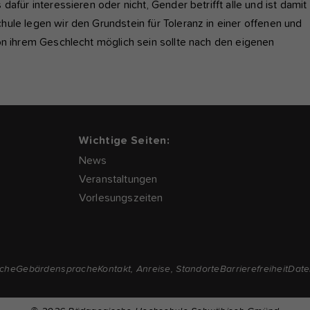
afür interessieren oder nicht, Gender betrifft alle und ist damit
ule legen wir den Grundstein für Toleranz in einer offenen und
on ihrem Geschlecht möglich sein sollte nach den eigenen
Wichtige Seiten:
News
Veranstaltungen
Vorlesungszeiten
ache
Gebärdensprache
Kontakt, Anreise, Standorte
Barrierefreiheit
Date