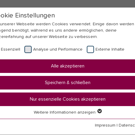
okie Einstellungen
 unserer Webseite werden Cookies verwendet. Einige davon werden
ngend benötigt, während es uns andere ermöglichen, deine
zererfahrung auf unserer Webseite zu verbessern.
Essenziell
Analyse und Performance
Externe Inhalte
Alle akzeptieren
Speichern & schließen
Nur essenzielle Cookies akzeptieren
Weitere Informationen anzeigen
a im Studium
senziell
senzielle Cookies werden für grundlegende Funktionen der Webseit
Impressum
|
Datensc
nötigt. Dadurch ist gewährleistet, dass die Webseite einwandfrei