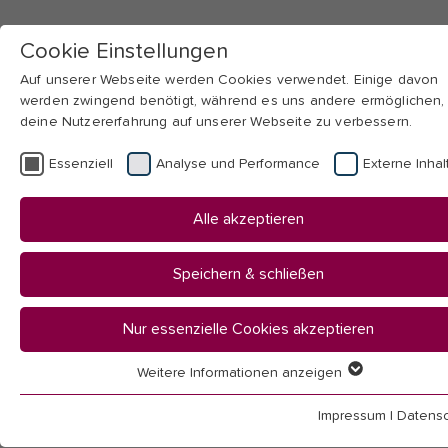
Cookie Einstellungen
Auf unserer Webseite werden Cookies verwendet. Einige davon
werden zwingend benötigt, während es uns andere ermöglichen,
deine Nutzererfahrung auf unserer Webseite zu verbessern.
Skip to main navigation
Skip to main content
Skip to page footer
Essenziell
Analyse und Performance
Externe Inhal
You
Startseite
Alle akzeptieren
are
Transfer & Weiterbildung
here:
Anwendung wissenschaftlicher Erkenntnisse
Speichern & schließen
Forschungs- und Anwendungszentren
Zentrum für Migrations- und Integrationsstudien
Nur essenzielle Cookies akzeptieren
News MiGS
Weitere Informationen anzeigen
Essenziell
News MiGS
Essenzielle Cookies werden für grundlegende Funktionen der
Impressum
|
Datensc
Webseite benötigt. Dadurch ist gewährleistet, dass die Webseit