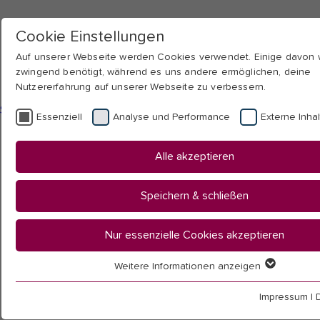
Cookie Einstellungen
Auf unserer Webseite werden Cookies verwendet. Einige davon
zwingend benötigt, während es uns andere ermöglichen, deine
Nutzererfahrung auf unserer Webseite zu verbessern.
Skip to main navigation
Skip to main content
Skip to page footer
Essenziell
Analyse und Performance
Externe Inha
You
Startseite
Alle akzeptieren
are
Hochschule
here:
Fakultäten & Institute
Speichern & schließen
Fakultät II
Kindheit, Jugend und Familie
Nur essenzielle Cookies akzeptieren
Sozialpädagogik/Berufliche Bildung
Veranstaltungen
Weitere Informationen anzeigen
Essenziell
Vergangene Veranstaltungen
Essenzielle Cookies werden für grundlegende Funktionen der 
Fachtag Sprache
Impressum
|
benötigt. Dadurch ist gewährleistet, dass die Webseite einwandf
Referent:innen