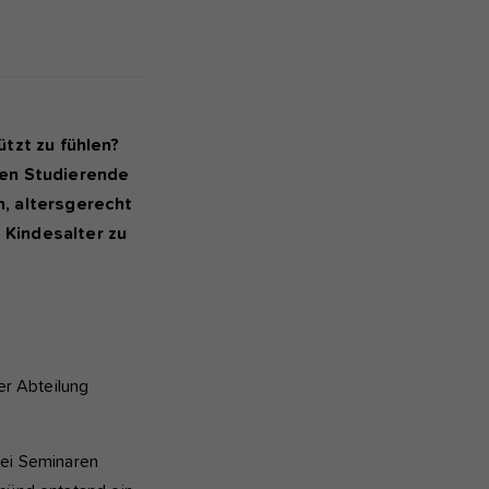
tzt zu fühlen?
ten Studierende
, altersgerecht
 Kindesalter zu
s
er Abteilung
wei Seminaren