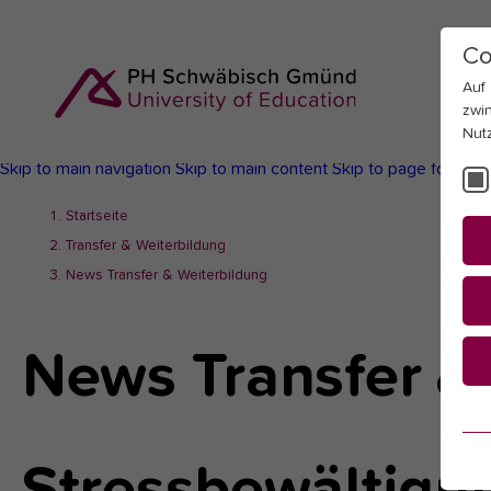
Co
Auf
zwi
Nut
Skip to main navigation
Skip to main content
Skip to page footer
You
Startseite
are
Transfer & Weiterbildung
here:
News Transfer & Weiterbildung
News Transfer &
Es
Es
Stressbewältigun
be