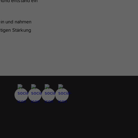
münd entstand ein
 ein und nahmen
itigen Stärkung