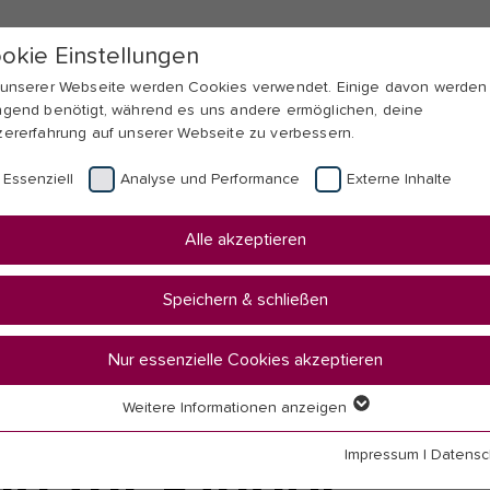
okie Einstellungen
 unserer Webseite werden Cookies verwendet. Einige davon werden
ngend benötigt, während es uns andere ermöglichen, deine
zererfahrung auf unserer Webseite zu verbessern.
Essenziell
Analyse und Performance
Externe Inhalte
Alle akzeptieren
Speichern & schließen
 Weiterbildung
Nur essenzielle Cookies akzeptieren
Weitere Informationen anzeigen
senziell
senzielle Cookies werden für grundlegende Funktionen der Webseit
Impressum
|
Datensc
g für Kinder
nötigt. Dadurch ist gewährleistet, dass die Webseite einwandfrei