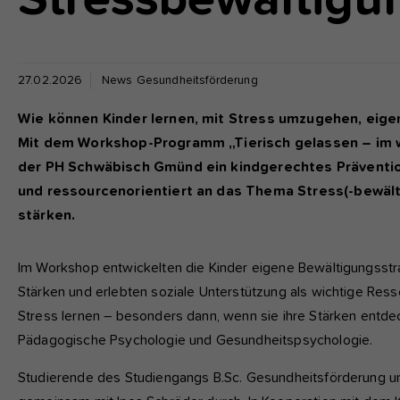
fu
A
27.02.2026
News Gesundheitsförderung
Di
zu
Wie können Kinder lernen, mit Stress umzugehen, eigen
ve
Mit dem Workshop-Programm „Tierisch gelassen – im wi
der PH Schwäbisch Gmünd ein kindgerechtes Prävention
und ressourcenorientiert an das Thema Stress(-bewäl
Ex
stärken.
Wi
zu
vo
Im Workshop entwickelten die Kinder eigene Bewältigungsstr
Stärken und erlebten soziale Unterstützung als wichtige Res
Stress lernen – besonders dann, wenn sie ihre Stärken entde
Pädagogische Psychologie und Gesundheitspsychologie.
Studierende des Studiengangs B.Sc. Gesundheitsförderung un