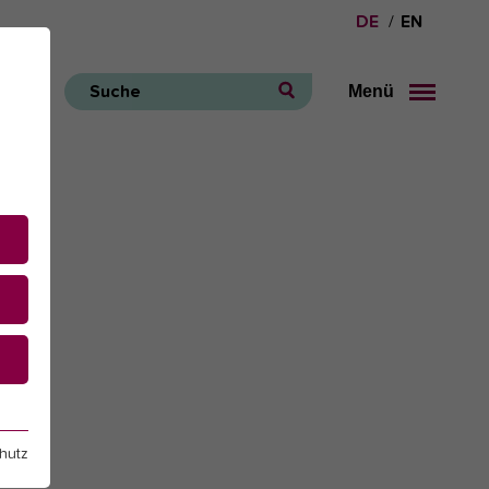
DE
EN
Menü
Suche
e
hutz