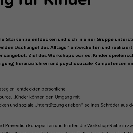
nktioniert.
nalyse und Performance
ese Gruppe beinhaltet alle Skripte für analytisches Tracking und
gehörige Cookies. Es hilft uns die Nutzererfahrung der Website zu
e Stärken zu entdecken und sich in einer Gruppe unterstü
rbessern.
lden Dschungel des Alltags“ entwickelten und realisier
Cookie-Informationen anzeigen
Name
etracker
sangebot. Ziel des Workshops war es, Kinder spielerisch
tigung) heranzuführen und psychosoziale Kompetenzen im
Anbieter
etracker GmbH - 20459 Hamburg
terne Inhalte
r verwenden auf unserer Website externe Inhalte, um Ihnen
Laufzeit
1 Jahr
sätzliche Informationen anzubieten, wie Google Maps oder Videos
n youtube.
ategien, entdeckten persönliche
Diese Gruppe beinhaltet alle Skripte für analytische
source. „Kinder können den Umgang mit
Zweck
Tracking und zugehörige Cookies. Es hilft uns die
cken und soziale Unterstützung erleben“, so Ines Schröder aus d
Nutzererfahrung der Website zu verbessern.
d Prävention konzipierten und führten die Workshop-Reihe in z