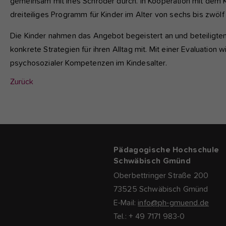
gemeinsam mit Ines Schröder durch. In Kooperation mit dem 
dreiteiliges Programm für Kinder im Alter von sechs bis zwölf
Die Kinder nahmen das Angebot begeistert an und beteiligten
konkrete Strategien für ihren Alltag mit. Mit einer Evaluation 
psychosozialer Kompetenzen im Kindesalter.
Zurück
Pädagogische Hochschule
Schwäbisch Gmünd
Oberbettringer Straße 200
73525 Schwäbisch Gmünd
E-Mail:
info@ph-gmuend.de
Tel.: + 49 7171 983-0