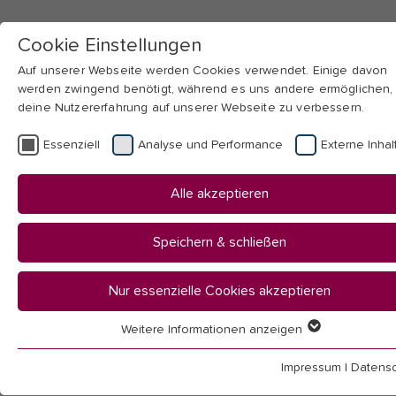
Cookie Einstellungen
Auf unserer Webseite werden Cookies verwendet. Einige davon
werden zwingend benötigt, während es uns andere ermöglichen,
deine Nutzererfahrung auf unserer Webseite zu verbessern.
Skip to main navigation
Skip to main content
Skip to page footer
Essenziell
Analyse und Performance
Externe Inhal
You
Startseite
Alle akzeptieren
are
Transfer & Weiterbildung
here:
News Transfer & Weiterbildung
Speichern & schließen
News Transfer &
Nur essenzielle Cookies akzeptieren
Weitere Informationen anzeigen
Essenziell
Weiterbildung
Essenzielle Cookies werden für grundlegende Funktionen der
Impressum
|
Datensc
Webseite benötigt. Dadurch ist gewährleistet, dass die Webseit