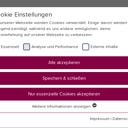
okie Einstellungen
 unserer Webseite werden Cookies verwendet. Einige davon werden
ngend benötigt, während es uns andere ermöglichen, deine
zererfahrung auf unserer Webseite zu verbessern.
Essenziell
Analyse und Performance
Externe Inhalte
Alle akzeptieren
Speichern & schließen
d Jugendhilfe (ZQM)
Nur essenzielle Cookies akzeptieren
Weitere Informationen anzeigen
forschung und Monitori
senziell
senzielle Cookies werden für grundlegende Funktionen der Webseit
Impressum
|
Datensc
nötigt. Dadurch ist gewährleistet, dass die Webseite einwandfrei