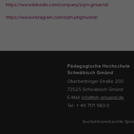
https://www.linkedin.com/company/zqm-gmuend/
https://www.instagram.com/zqm.phgmuend/
Pädagogische Hochschule
Schwäbisch Gmünd
Oberbettringer Straße 200
73525 Schwäbisch Gmünd
E-Mail:
info@ph-gmuend.de
Tel.: + 49 7171 983-0
Suche
Intranet
Leichte Spr