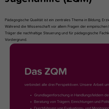
fu
A
Pädagogische Qualität ist ein zentrales Thema in Bildung, E
Di
Während die Wissenschaft vor allem Fragen der empirischen E
zu
Träger die nachhaltige Steuerung und für pädagogische Fachkr
ve
Vordergrund.
Ex
Wi
zu
Das ZQM
vo
verbindet alle drei Perspektiven. Unsere Arbeit um
Grundlagenforschung in Handlungsfeldern der
Beratung von Trägern, Einrichtungen und Polit
Durchführung von Evaluations- und Monitorin