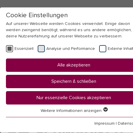
Cookie Einstellungen
Auf unserer Webseite werden Cookies verwendet. Einige davon
werden zwingend benötigt, während es uns andere ermöglichen,
deine Nutzererfahrung auf unserer Webseite zu verbessern.
Skip to main navigation
Skip to main content
Skip to page footer
Essenziell
Analyse und Performance
Externe Inhal
You
Startseite
Alle akzeptieren
are
Intranet
here:
Speichern & schließen
Intranet für
Nur essenzielle Cookies akzeptieren
Beschäftigte der
Weitere Informationen anzeigen
Essenziell
Essenzielle Cookies werden für grundlegende Funktionen der
Impressum
|
Datensc
Webseite benötigt. Dadurch ist gewährleistet, dass die Webseit