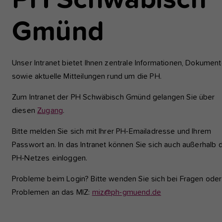
PH Schwäbisch
einwandfrei funktioniert.
Gmünd
Analyse und Performance
Diese Gruppe beinhaltet alle Skripte für analytisches Tracking u
zugehörige Cookies. Es hilft uns die Nutzererfahrung der Websi
Unser Intranet bietet Ihnen zentrale Informationen, Dokumen
zu verbessern.
sowie aktuelle Mitteilungen rund um die PH.
Cookie-Informationen anzeigen
Name
etracker
Zum Intranet der PH Schwäbisch Gmünd gelangen Sie über
diesen
Zugang
.
Anbieter
etracker GmbH - 20459 Hamburg
Externe Inhalte
Wir verwenden auf unserer Website externe Inhalte, um Ihnen
Bitte melden Sie sich mit Ihrer PH-Emailadresse und Ihrem
Laufzeit
1 Jahr
zusätzliche Informationen anzubieten, wie Google Maps oder
Passwort an. In das Intranet können Sie sich auch außerhalb 
Videos von youtube.
Diese Gruppe beinhaltet alle Skripte für
PH-Netzes einloggen.
analytisches Tracking und zugehörige Cookies
Zweck
Es hilft uns die Nutzererfahrung der Website z
Probleme beim Login? Bitte wenden Sie sich bei Fragen oder
verbessern.
Problemen an das MIZ:
miz@ph-gmuend.de