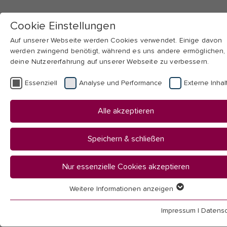
Cookie Einstellungen
Auf unserer Webseite werden Cookies verwendet. Einige davon
werden zwingend benötigt, während es uns andere ermöglichen,
deine Nutzererfahrung auf unserer Webseite zu verbessern.
Skip to main navigation
Skip to main content
Skip to page footer
Essenziell
Analyse und Performance
Externe Inhal
You
Startseite
Alle akzeptieren
are
Transfer & Weiterbildung
here:
Berufsbezogene Weiterbildung
Speichern & schließen
Berufsbezogene
Nur essenzielle Cookies akzeptieren
Weitere Informationen anzeigen
Essenziell
Weiterbildung
Essenzielle Cookies werden für grundlegende Funktionen der
Impressum
|
Datensc
Webseite benötigt. Dadurch ist gewährleistet, dass die Webseit