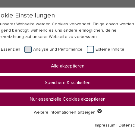
okie Einstellungen
 unserer Webseite werden Cookies verwendet. Einige davon werden
ngend benötigt, während es uns andere ermöglichen, deine
zererfahrung auf unserer Webseite zu verbessern.
Essenziell
Analyse und Performance
Externe Inhalte
Alle akzeptieren
Speichern & schließen
Weiterbildung
Nur essenzielle Cookies akzeptieren
Weitere Informationen anzeigen
senziell
senzielle Cookies werden für grundlegende Funktionen der Webseit
Impressum
|
Datensc
terbildung (IWH)
nötigt. Dadurch ist gewährleistet, dass die Webseite einwandfrei