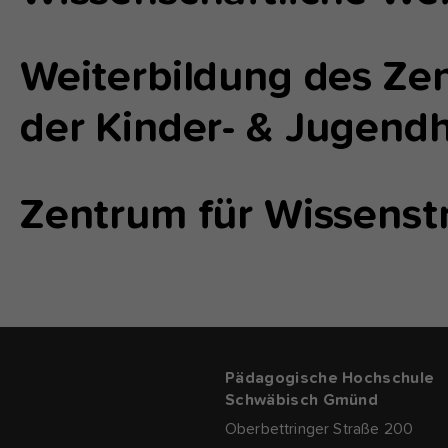
fu
Weiterbildung des Zen
A
Di
zu
der Kinder- & Jugendh
ve
Zentrum für Wissenst
Ex
Wi
zu
vo
Pädagogische Hochschule
Schwäbisch Gmünd
Oberbettringer Straße 200