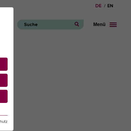
DE
EN
Menü
Suche
e
hutz