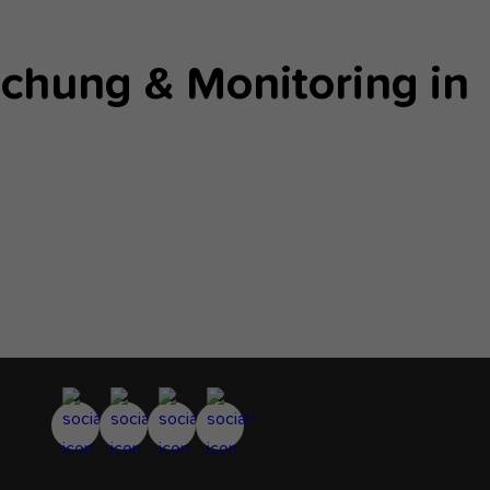
schung & Monitoring in
s