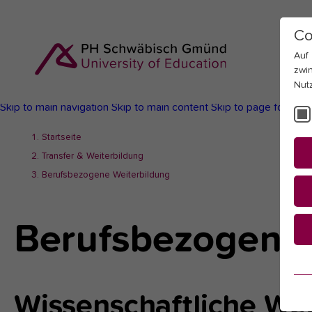
Co
Auf
zwi
Nut
Skip to main navigation
Skip to main content
Skip to page footer
You
Startseite
are
Transfer & Weiterbildung
here:
Berufsbezogene Weiterbildung
Berufsbezogene 
Es
Es
Wissenschaftliche Wei
be