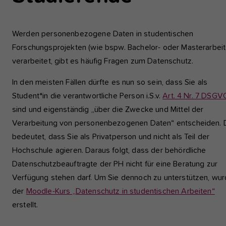
einwandfrei funktioniert.
Werden personenbezogene Daten in studentischen
Analyse und Performance
Forschungsprojekten (wie bspw. Bachelor- oder Masterarbeit
Diese Gruppe beinhaltet alle Skripte für analytisches Tracking u
zugehörige Cookies. Es hilft uns die Nutzererfahrung der Websi
verarbeitet, gibt es häufig Fragen zum Datenschutz.
zu verbessern.
In den meisten Fällen dürfte es nun so sein, dass Sie als
Cookie-Informationen anzeigen
Name
etracker
Student*in die verantwortliche Person i.S.v.
Art. 4 Nr. 7 DSGV
sind und eigenständig „über die Zwecke und Mittel der
Anbieter
etracker GmbH - 20459 Hamburg
Externe Inhalte
Verarbeitung von personenbezogenen Daten“ entscheiden. 
Wir verwenden auf unserer Website externe Inhalte, um Ihnen
Laufzeit
1 Jahr
bedeutet, dass Sie als Privatperson und nicht als Teil der
zusätzliche Informationen anzubieten, wie Google Maps oder
Hochschule agieren. Daraus folgt, dass der behördliche
Videos von youtube.
Diese Gruppe beinhaltet alle Skripte für
Datenschutzbeauftragte der PH nicht für eine Beratung zur
analytisches Tracking und zugehörige Cookies
Zweck
Verfügung stehen darf. Um Sie dennoch zu unterstützen, wu
Es hilft uns die Nutzererfahrung der Website z
der
Moodle-Kurs „Datenschutz in studentischen Arbeiten“
verbessern.
erstellt.