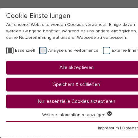
Cookie Einstellungen
Auf unserer Webseite werden Cookies verwendet. Einige davon
werden zwingend benötigt, während es uns andere ermöglichen,
deine Nutzererfahrung auf unserer Webseite zu verbessern.
Skip to main navigation
Skip to main content
Skip to page footer
Essenziell
Analyse und Performance
Externe Inhal
You
Startseite
Alle akzeptieren
are
Datenschutz
here:
Studierende
Speichern & schließen
Datenschutz:
Nur essenzielle Cookies akzeptieren
Weitere Informationen anzeigen
Informationen für
Essenziell
Essenzielle Cookies werden für grundlegende Funktionen der
Impressum
|
Datensc
Studierende
Webseite benötigt. Dadurch ist gewährleistet, dass die Webseit