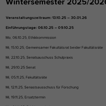
Wintersemester 2025/202
funktioniert.
Analyse und Performance
Veranstaltungszeitraum: 13.10.25 – 30.01.26
Diese Gruppe beinhaltet alle Skripte für analy
zugehörige Cookies. Es hilft uns die Nutzerer
Einführungstage: 06.10.25 – 09.10.25
verbessern.
Mo, 06.10.25, Ethikkommission
Cookie-Informationen anz
Name
etracker
Mi, 15.10.25, Gemeinsamer Fakultätsrat beider Fakultätsräte
Anbieter
etracker GmbH - 20459 H
Externe Inhalte
Mi, 22.10.25, Senatsauschuss Schulpraxis
Wir verwenden auf unserer Website externe In
Laufzeit
1 Jahr
zusätzliche Informationen anzubieten, wie G
Mi, 29.10.25 Senat
von youtube.
Diese Gruppe beinhaltet al
Mi, 05.11.25, Fakultätsräte
Zweck
Tracking und zugehörige Co
Nutzererfahrung der Websi
Mi, 12.11.25, Senastsausschuss für Forschung
Mi, 19.11.25, Ersatztermin