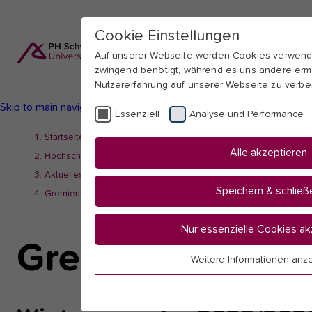
Cookie Einstellungen
Auf unserer Webseite werden Cookies verwend
zwingend benötigt, während es uns andere erm
Nutzererfahrung auf unserer Webseite zu verbe
Skip to main navigation
Skip to main content
Skip to page footer
Essenziell
Analyse und Performance
You
Startseite
Alle akzeptieren
are
Hochschule
here:
Aktuelles
Speichern & schließ
Gremientermine
Nur essenzielle Cookies ak
Gremientermine
Weitere Informationen anz
Essenziell
Essenzielle Cookies werden für grundlegende
benötigt. Dadurch ist gewährleistet, dass die