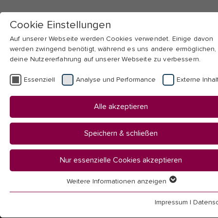
Cookie Einstellungen
Auf unserer Webseite werden Cookies verwendet. Einige davon
werden zwingend benötigt, während es uns andere ermöglichen,
deine Nutzererfahrung auf unserer Webseite zu verbessern.
Skip to main navigation
Skip to main content
Skip to page footer
Essenziell
Analyse und Performance
Externe Inhal
You
Startseite
Alle akzeptieren
are
Hochschule
here:
Aktuelles
Speichern & schließen
Personalia
Nur essenzielle Cookies akzeptieren
Weitere Informationen anzeigen
Essenziell
Essenzielle Cookies werden für grundlegende Funktionen der
Impressum
|
Datensc
Webseite benötigt. Dadurch ist gewährleistet, dass die Webseit
Pädagogische Hochschule