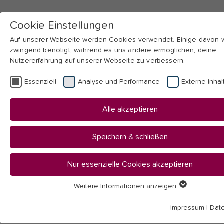
Cookie Einstellungen
Auf unserer Webseite werden Cookies verwendet. Einige davon
zwingend benötigt, während es uns andere ermöglichen, deine
Nutzererfahrung auf unserer Webseite zu verbessern.
Skip to main navigation
Skip to main content
Skip to page footer
Essenziell
Analyse und Performance
Externe Inhal
You
Startseite
Alle akzeptieren
are
Hochschule
here:
Bibliothek
Speichern & schließen
Literatur / Suche
Fernleihe
Nur essenzielle Cookies akzeptieren
Weitere Informationen anzeigen
Fernleihe
Essenziell
Essenzielle Cookies werden für grundlegende Funktionen der
Impressum
|
Dat
Webseite benötigt. Dadurch ist gewährleistet, dass die Webseit