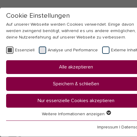
Cookie Einstellungen
Auf unserer Webseite werden Cookies verwendet. Einige davon
werden zwingend benötigt, während es uns andere ermöglichen,
deine Nutzererfahrung auf unserer Webseite zu verbessern.
Skip to main navigation
Skip to main content
Skip to page footer
Essenziell
Analyse und Performance
Externe Inhal
You
Startseite
Alle akzeptieren
are
Hochschule
here:
Bibliothek
Speichern & schließen
Termine / Beratung / Kurse
Datenbankschulungen Ebsco
Nur essenzielle Cookies akzeptieren
Weitere Informationen anzeigen
Schulungen von
Essenziell
Essenzielle Cookies werden für grundlegende Funktionen der
Impressum
|
Datensc
Webseite benötigt. Dadurch ist gewährleistet, dass die Webseit