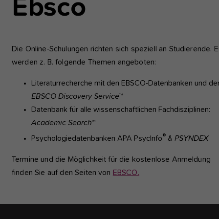
Ebsco
einwandfrei funktioniert.
Analyse und Performance
Diese Gruppe beinhaltet alle Skripte für analytisches Tracking u
Die Online-Schulungen richten sich speziell an Studierende. E
zugehörige Cookies. Es hilft uns die Nutzererfahrung der Websi
werden z. B. folgende Themen angeboten:
zu verbessern.
Literaturrecherche mit den EBSCO-Datenbanken und d
Cookie-Informationen anzeigen
Name
etracker
EBSCO Discovery Service
™
Datenbank für alle wissenschaftlichen Fachdisziplinen:
Anbieter
etracker GmbH - 20459 Hamburg
Externe Inhalte
Academic Search
™
Wir verwenden auf unserer Website externe Inhalte, um Ihnen
Laufzeit
1 Jahr
zusätzliche Informationen anzubieten, wie Google Maps oder
®
Psychologiedatenbanken APA PsycInfo
&
PSYNDEX
Videos von youtube.
Diese Gruppe beinhaltet alle Skripte für
Termine und die Möglichkeit für die kostenlose Anmeldung
analytisches Tracking und zugehörige Cookies
Zweck
finden Sie auf den Seiten von
EBSCO.
Es hilft uns die Nutzererfahrung der Website z
verbessern.