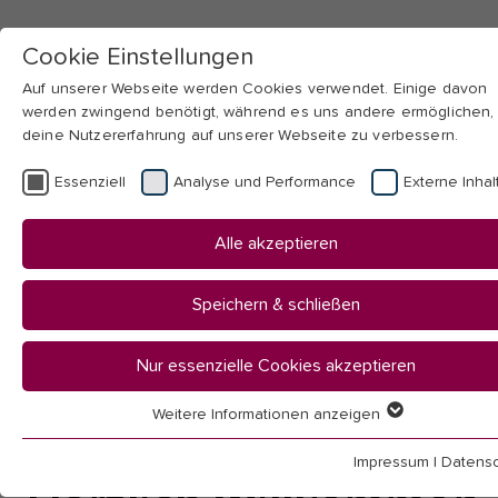
Cookie Einstellungen
Auf unserer Webseite werden Cookies verwendet. Einige davon
werden zwingend benötigt, während es uns andere ermöglichen,
deine Nutzererfahrung auf unserer Webseite zu verbessern.
Skip to main navigation
Skip to main content
Skip to page footer
Essenziell
Analyse und Performance
Externe Inhal
You
Startseite
Alle akzeptieren
are
Hochschule
here:
Bibliothek
Speichern & schließen
Termine / Beratung / Kurse
Erste Schritte
Nur essenzielle Cookies akzeptieren
Weitere Informationen anzeigen
Show
Essenziell
larger
Essenzielle Cookies werden für grundlegende Funktionen der
Impressum
|
Datensc
Webseite benötigt. Dadurch ist gewährleistet, dass die Webseit
version