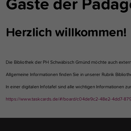
Gäste der Pädag
fu
A
Di
Herzlich willkommen!
zu
ve
Die Bibliothek der PH Schwäbisch Gmünd möchte auch externe
Ex
Allgemeine Informationen finden Sie in unserer Rubrik Biblioth
Wi
zu
In einer digitalen Infotafel sind alle wichtigen Informationen
vo
https://www.taskcards.de/#/board/c04de9c2-48e2-4dd7-8