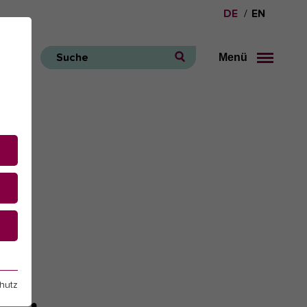
DE
EN
Menü
Suche
e
hutz