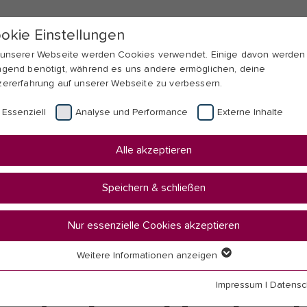
okie Einstellungen
 unserer Webseite werden Cookies verwendet. Einige davon werden
ngend benötigt, während es uns andere ermöglichen, deine
zererfahrung auf unserer Webseite zu verbessern.
Essenziell
Analyse und Performance
Externe Inhalte
Alle akzeptieren
Speichern & schließen
Nur essenzielle Cookies akzeptieren
Weitere Informationen anzeigen
senziell
senzielle Cookies werden für grundlegende Funktionen der Webseit
Impressum
|
Datensc
nötigt. Dadurch ist gewährleistet, dass die Webseite einwandfrei