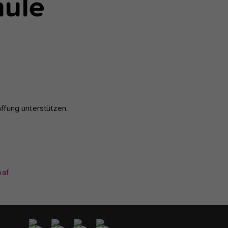
hule
ffung unterstützen.
s
baf