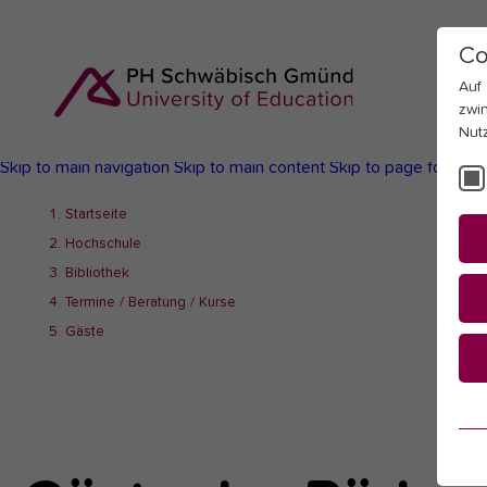
Co
Auf
zwi
Nut
Skip to main navigation
Skip to main content
Skip to page footer
You
Startseite
are
Hochschule
here:
Bibliothek
Termine / Beratung / Kurse
Gäste
Es
Es
be