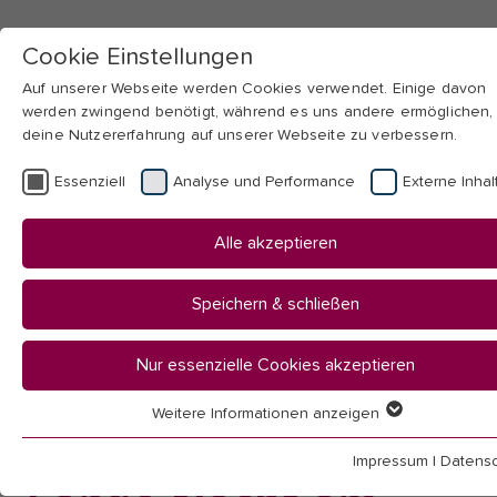
Cookie Einstellungen
Auf unserer Webseite werden Cookies verwendet. Einige davon
werden zwingend benötigt, während es uns andere ermöglichen,
deine Nutzererfahrung auf unserer Webseite zu verbessern.
Skip to main navigation
Skip to main content
Skip to page footer
Essenziell
Analyse und Performance
Externe Inhal
You
Startseite
Alle akzeptieren
are
Hochschule
here:
Bibliothek
Speichern & schließen
Termine / Beratung / Kurse
Lange Nacht
Nur essenzielle Cookies akzeptieren
Weitere Informationen anzeigen
Show
Essenziell
larger
Essenzielle Cookies werden für grundlegende Funktionen der
Impressum
|
Datensc
Webseite benötigt. Dadurch ist gewährleistet, dass die Webseit
version