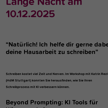
Lange Nacht am
einwandfrei funktioniert.
10.12.2025
Analyse und Performance
Diese Gruppe beinhaltet alle Skripte für analytisches Tracking u
zugehörige Cookies. Es hilft uns die Nutzererfahrung der Websi
zu verbessern.
Cookie-Informationen anzeigen
Name
etracker
“Natürlich! Ich helfe dir gerne dabe
deine Hausarbeit zu schreiben”
Anbieter
etracker GmbH - 20459 Hamburg
Externe Inhalte
Wir verwenden auf unserer Website externe Inhalte, um Ihnen
Laufzeit
1 Jahr
zusätzliche Informationen anzubieten, wie Google Maps oder
Videos von youtube.
Schreiben kostet viel Zeit und Nerven. Im Workshop mit Katrin Rezl
Diese Gruppe beinhaltet alle Skripte für
(HdM Stuttgart) konnten Sie herausfinden, wie Sie Ihren
analytisches Tracking und zugehörige Cookies
Zweck
Es hilft uns die Nutzererfahrung der Website z
Schreibprozess mit KI verbessern können.
verbessern.
Beyond Prompting: KI Tools für