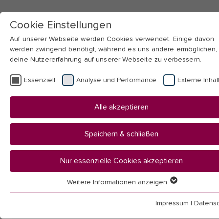
Cookie Einstellungen
Auf unserer Webseite werden Cookies verwendet. Einige davon
werden zwingend benötigt, während es uns andere ermöglichen,
deine Nutzererfahrung auf unserer Webseite zu verbessern.
Skip to main navigation
Skip to main content
Skip to page footer
Essenziell
Analyse und Performance
Externe Inhal
You
Startseite
Alle akzeptieren
are
Hochschule
here:
Bibliothek
Speichern & schließen
Termine / Beratung / Kurse
Rallye 6
Nur essenzielle Cookies akzeptieren
Weitere Informationen anzeigen
Essenziell
Station 6 Untergeschoss
Essenzielle Cookies werden für grundlegende Funktionen der
Impressum
|
Datensc
Webseite benötigt. Dadurch ist gewährleistet, dass die Webseit
(pdf, 42 KB)
Download