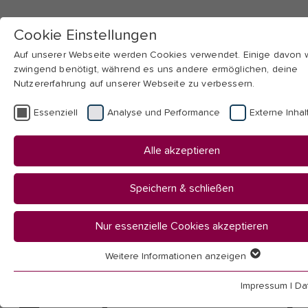
Cookie Einstellungen
Auf unserer Webseite werden Cookies verwendet. Einige davon
zwingend benötigt, während es uns andere ermöglichen, deine
Nutzererfahrung auf unserer Webseite zu verbessern.
Skip to main navigation
Skip to main content
Skip to page footer
Essenziell
Analyse und Performance
Externe Inhal
You
Startseite
Alle akzeptieren
are
Hochschule
here:
Campus
Speichern & schließen
Hochschulgemeinde
Seelsorge / Beratung
Nur essenzielle Cookies akzeptieren
Weitere Informationen anzeigen
Gesprächs- und
Essenziell
Essenzielle Cookies werden für grundlegende Funktionen der
Impressum
|
Da
Webseite benötigt. Dadurch ist gewährleistet, dass die Webseit