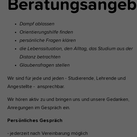
Beratungsangeb
einwandfrei funktioniert.
Analyse und Performance
Dampf ablassen
Diese Gruppe beinhaltet alle Skripte für analytisches Tracking u
Orientierungshilfe finden
zugehörige Cookies. Es hilft uns die Nutzererfahrung der Websi
persönliche Fragen klären
verbessern.
die Lebenssituation, den Alltag, das Studium aus der
Cookie-Informationen anzeigen
Name
etracker
Distanz betrachten
Glaubensfragen stellen
Anbieter
etracker GmbH - 20459 Hamburg
Externe Inhalte
Wir sind für jede und jeden - Studierende, Lehrende und
Wir verwenden auf unserer Website externe Inhalte, um Ihnen
Laufzeit
1 Jahr
zusätzliche Informationen anzubieten, wie Google Maps oder V
Angestellte - ansprechbar.
von youtube.
Diese Gruppe beinhaltet alle Skripte für
Wir hören aktiv zu und bringen uns und unsere Gedanken,
analytisches Tracking und zugehörige Cookie
Zweck
Anregungen im Gespräch ein.
hilft uns die Nutzererfahrung der Website zu
verbessern.
Persönliches Gespräch
- jederzeit nach Vereinbarung möglich