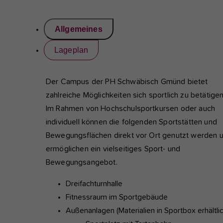
einwandfrei funktioniert.
Allgemeines
Analyse und Performance
Diese Gruppe beinhaltet alle Skripte für analytisches Tracking u
Lageplan
zugehörige Cookies. Es hilft uns die Nutzererfahrung der Websi
verbessern.
Der Campus der PH Schwäbisch Gmünd bietet
Cookie-Informationen anzeigen
Name
etracker
zahlreiche Möglichkeiten sich sportlich zu betätigen
Im Rahmen von Hochschulsportkursen oder auch
Anbieter
etracker GmbH - 20459 Hamburg
Externe Inhalte
individuell können die folgenden Sportstätten und
Wir verwenden auf unserer Website externe Inhalte, um Ihnen
Laufzeit
1 Jahr
Bewegungsflächen direkt vor Ort genutzt werden 
zusätzliche Informationen anzubieten, wie Google Maps oder V
von youtube.
ermöglichen ein vielseitiges Sport- und
Diese Gruppe beinhaltet alle Skripte für
Bewegungsangebot.
analytisches Tracking und zugehörige Cookie
Zweck
hilft uns die Nutzererfahrung der Website zu
Dreifachturnhalle
verbessern.
Fitnessraum im Sportgebäude
Außenanlagen (Materialien in Sportbox erhältlic