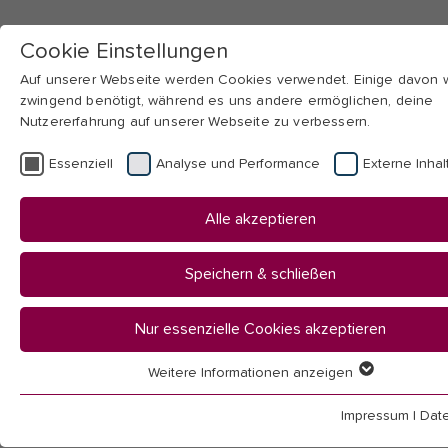
Cookie Einstellungen
Auf unserer Webseite werden Cookies verwendet. Einige davon
zwingend benötigt, während es uns andere ermöglichen, deine
Nutzererfahrung auf unserer Webseite zu verbessern.
Skip to main navigation
Skip to main content
Skip to page footer
Essenziell
Analyse und Performance
Externe Inhal
You
Startseite
Alle akzeptieren
are
Hochschule
here:
Campus
Speichern & schließen
Hochschulsport
Sportstätten
Nur essenzielle Cookies akzeptieren
Weitere Informationen anzeigen
Sportstätten
Essenziell
Essenzielle Cookies werden für grundlegende Funktionen der
Impressum
|
Dat
Webseite benötigt. Dadurch ist gewährleistet, dass die Webseit