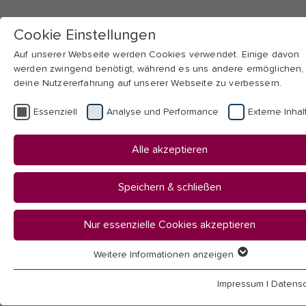
Cookie Einstellungen
Auf unserer Webseite werden Cookies verwendet. Einige davon
werden zwingend benötigt, während es uns andere ermöglichen,
deine Nutzererfahrung auf unserer Webseite zu verbessern.
Skip to main navigation
Skip to main content
Skip to page footer
Essenziell
Analyse und Performance
Externe Inhal
You
Startseite
Alle akzeptieren
are
Hochschule
here:
Fakultäten & Institute
Speichern & schließen
Fakultät I
Bildung, Beruf & Technik
Nur essenzielle Cookies akzeptieren
Berufspädagogik
Didaktik 4.0
Weitere Informationen anzeigen
Essenziell
Teilprojekt 1
Essenzielle Cookies werden für grundlegende Funktionen der
Impressum
|
Datensc
Webseite benötigt. Dadurch ist gewährleistet, dass die Webseit