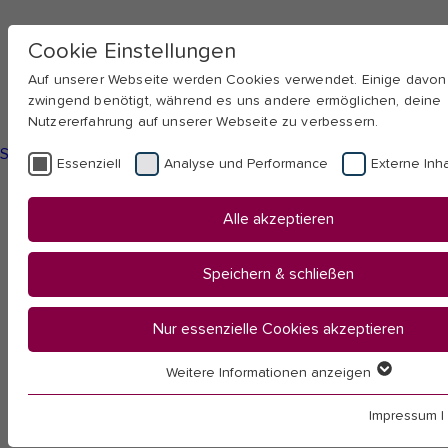
Cookie Einstellungen
Auf unserer Webseite werden Cookies verwendet. Einige davo
zwingend benötigt, während es uns andere ermöglichen, deine
Nutzererfahrung auf unserer Webseite zu verbessern.
Skip to main navigation
Skip to main content
Skip to page footer
Essenziell
Analyse und Performance
Externe Inha
You
Startseite
Alle akzeptieren
are
Hochschule
here:
Fakultäten & Institute
Speichern & schließen
Fakultät I
Humanwissenschaften
Nur essenzielle Cookies akzeptieren
Philosophie
Weitere Informationen anzeigen
Essenziell
Philosophie
Essenzielle Cookies werden für grundlegende Funktionen der
Impressum
|
benötigt. Dadurch ist gewährleistet, dass die Webseite einwand