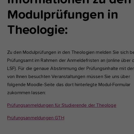
einwandfrei funktioniert.
Modulprüfungen in
Analyse und Performance
Theologie:
Diese Gruppe beinhaltet alle Skripte für analytisches Tracking u
zugehörige Cookies. Es hilft uns die Nutzererfahrung der Websi
zu verbessern.
Zu den Modulprüfungen in den Theologien melden Sie sich b
Cookie-Informationen anzeigen
Name
etracker
Prüfungsamt im Rahmen der Anmeldefristen an (online über 
Anbieter
etracker GmbH - 20459 Hamburg
LSF). Für die genaue Abstimmung der Prüfungsinhalte mit de
Externe Inhalte
von Ihnen besuchten Veranstaltungen müssen Sie uns über
Wir verwenden auf unserer Website externe Inhalte, um Ihnen
Laufzeit
1 Jahr
zusätzliche Informationen anzubieten, wie Google Maps oder
folgende Moodle-Seite das dort hinterlegte Modul-Formular
Videos von youtube.
zukommen lassen:
Diese Gruppe beinhaltet alle Skripte für
analytisches Tracking und zugehörige Cookies
Zweck
Prüfungsanmeldungen für Studierende der Theologe
Es hilft uns die Nutzererfahrung der Website z
verbessern.
Prüfungsanmeldungen GTH