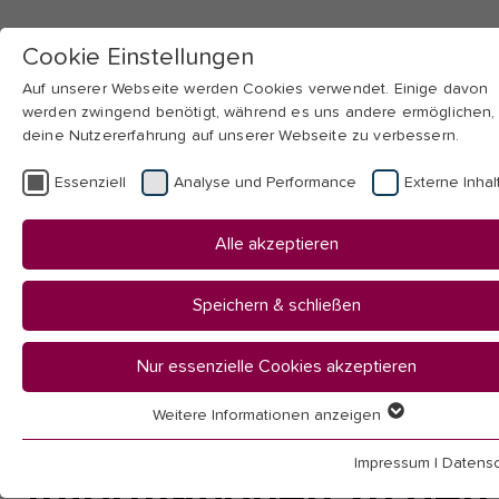
Cookie Einstellungen
Auf unserer Webseite werden Cookies verwendet. Einige davon
werden zwingend benötigt, während es uns andere ermöglichen,
deine Nutzererfahrung auf unserer Webseite zu verbessern.
Skip to main navigation
Skip to main content
Skip to page footer
Essenziell
Analyse und Performance
Externe Inhal
You
Startseite
Alle akzeptieren
are
Hochschule
here:
Fakultäten & Institute
Speichern & schließen
Fakultät I
Theologie & Religionspädagogik
Nur essenzielle Cookies akzeptieren
Formulare
Modulprüfungen BA/MA 2015
Weitere Informationen anzeigen
Essenziell
Essenzielle Cookies werden für grundlegende Funktionen der
Impressum
|
Datensc
Webseite benötigt. Dadurch ist gewährleistet, dass die Webseit
Informationen zu den