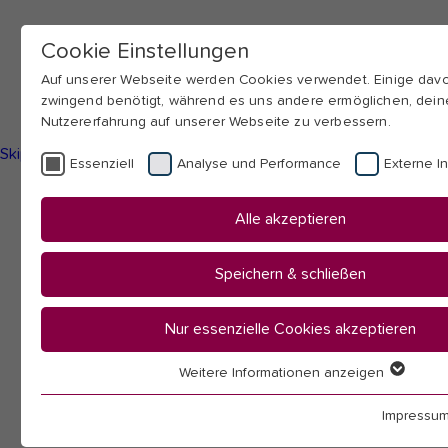
Cookie Einstellungen
Auf unserer Webseite werden Cookies verwendet. Einige dav
zwingend benötigt, während es uns andere ermöglichen, dein
Nutzererfahrung auf unserer Webseite zu verbessern.
Skip to main navigation
Skip to main content
Skip to page footer
Essenziell
Analyse und Performance
Externe In
You
Startseite
Alle akzeptieren
are
Hochschule
here:
Fakultäten & Institute
Speichern & schließen
Fakultät II
Gesellschaftswissenschaften
Nur essenzielle Cookies akzeptieren
Schriftenreihen des Instituts für Gesellschaftswissenschaften
Weitere Informationen anzeigen
Essenziell
Schriftenreihe des
Essenzielle Cookies werden für grundlegende Funktionen d
Impressu
benötigt. Dadurch ist gewährleistet, dass die Webseite einwa