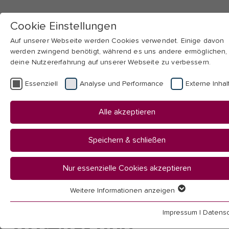
Cookie Einstellungen
Auf unserer Webseite werden Cookies verwendet. Einige davon
werden zwingend benötigt, während es uns andere ermöglichen,
deine Nutzererfahrung auf unserer Webseite zu verbessern.
Skip to main navigation
Skip to main content
Skip to page footer
Essenziell
Analyse und Performance
Externe Inhal
You
Startseite
Alle akzeptieren
are
Hochschule
here:
Fakultäten & Institute
Speichern & schließen
Fakultät II
Künste
Nur essenzielle Cookies akzeptieren
Musik
Arbeits- & Forschungsstelle Mensch & Musik
Weitere Informationen anzeigen
Essenziell
Essenzielle Cookies werden für grundlegende Funktionen der
Impressum
|
Datensc
Webseite benötigt. Dadurch ist gewährleistet, dass die Webseit
Arbeits- und