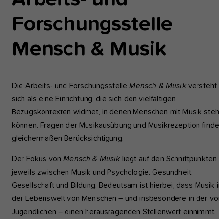
einwandfrei funktioniert.
Forschungsstelle
Analyse und Performance
Mensch & Musik
Diese Gruppe beinhaltet alle Skripte für analytisches Tracking u
zugehörige Cookies. Es hilft uns die Nutzererfahrung der Websi
zu verbessern.
Die Arbeits- und Forschungsstelle
Mensch & Musik
versteht
Cookie-Informationen anzeigen
Name
etracker
sich als eine Einrichtung, die sich den vielfältigen
Anbieter
etracker GmbH - 20459 Hamburg
Bezugskontexten widmet, in denen Menschen mit Musik ste
Externe Inhalte
können. Fragen der Musikausübung und Musikrezeption find
Wir verwenden auf unserer Website externe Inhalte, um Ihnen
Laufzeit
1 Jahr
zusätzliche Informationen anzubieten, wie Google Maps oder
gleichermaßen Berücksichtigung.
Videos von youtube.
Diese Gruppe beinhaltet alle Skripte für
Der Fokus von
Mensch & Musik
liegt auf den Schnittpunkten
analytisches Tracking und zugehörige Cookies
Zweck
jeweils zwischen Musik und Psychologie, Gesundheit,
Es hilft uns die Nutzererfahrung der Website z
Gesellschaft und Bildung. Bedeutsam ist hierbei, dass Musik i
verbessern.
der Lebenswelt von Menschen – und insbesondere in der vo
Jugendlichen – einen herausragenden Stellenwert einnimmt.