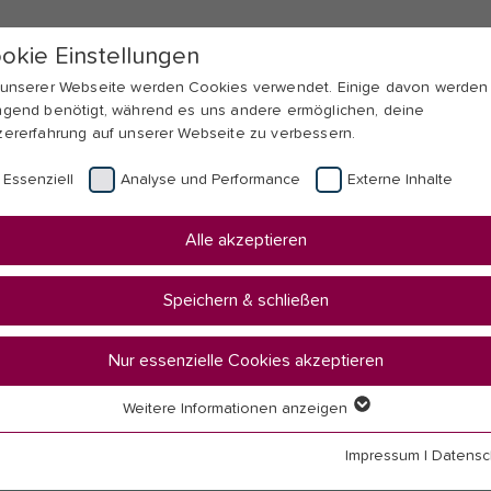
okie Einstellungen
 unserer Webseite werden Cookies verwendet. Einige davon werden
ngend benötigt, während es uns andere ermöglichen, deine
zererfahrung auf unserer Webseite zu verbessern.
Essenziell
Analyse und Performance
Externe Inhalte
Alle akzeptieren
Speichern & schließen
Nur essenzielle Cookies akzeptieren
Weitere Informationen anzeigen
senziell
senzielle Cookies werden für grundlegende Funktionen der Webseit
Impressum
|
Datensc
nötigt. Dadurch ist gewährleistet, dass die Webseite einwandfrei