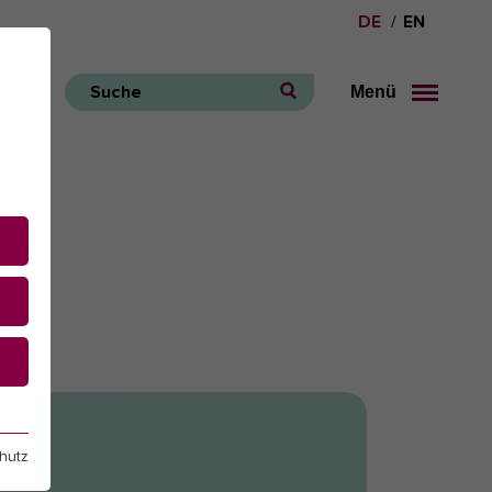
DE
EN
Menü
Suche
e
hutz