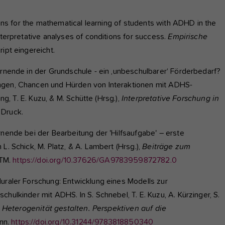
tions for the mathematical learning of students with ADHD in the
nterpretative analyses of conditions for success.
Empirische
ript eingereicht.
ernende in der Grundschule - ein ,unbeschulbarer‘ Förderbedarf?
ngen, Chancen und Hürden von Interaktionen mit ADHS-
ung, T. E. Kuzu, & M. Schütte (Hrsg.),
Interpretative Forschung in
 Druck.
rnende bei der Bearbeitung der 'Hilfsaufgabe' – erste
L. Schick, M. Platz, & A. Lambert (Hrsg.),
Beiträge zum
WTM.
https://doi.org/10.37626/GA9783959872782.0
luraler Forschung: Entwicklung eines Modells zur
hulkinder mit ADHS. In S. Schnebel, T. E. Kuzu, A. Kürzinger, S.
,
Heterogenität gestalten. Perspektiven auf die
nn.
https://doi.org/10.31244/9783818850340