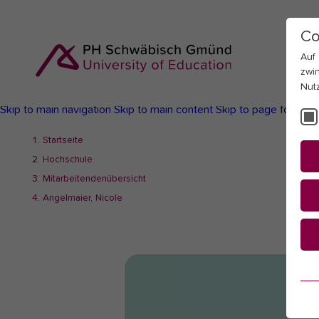
Co
Auf
zwi
Nut
Skip to main navigation
Skip to main content
Skip to page footer
You
Startseite
are
Hochschule
here:
Mitarbeitendenübersicht
Angelmaier, Nicole
Es
Es
be