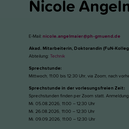
Nicole
Angelm
nktioniert.
nalyse und Performance
ese Gruppe beinhaltet alle Skripte für analytisches Tracking und
gehörige Cookies. Es hilft uns die Nutzererfahrung der Website zu
E-Mail:
nicole.angelmaier@ph-gmuend.de
rbessern.
Akad. Mitarbeiterin, Doktorandin (FuN-Kolleg
Cookie-Informationen anzeigen
Name
etracker
Abteilung:
Technik
Anbieter
etracker GmbH - 20459 Hamburg
terne Inhalte
Sprechstunde:
r verwenden auf unserer Website externe Inhalte, um Ihnen
Mittwoch, 11:00 bis 12:30 Uhr, via Zoom, nach vor
Laufzeit
1 Jahr
sätzliche Informationen anzubieten, wie Google Maps oder Videos
n youtube.
Sprechstunde in der vorlesungsfreien Zeit:
Diese Gruppe beinhaltet alle Skripte für analytische
Sprechstunden finden per Zoom statt. Anmeldung 
Zweck
Tracking und zugehörige Cookies. Es hilft uns die
Nutzererfahrung der Website zu verbessern.
Mi. 05.08.2026, 11:00 – 12:30 Uhr
Mi. 26.08.2026, 11:00 – 12:30 Uhr
Mi. 09.09.2026, 11:00 – 12:30 Uhr