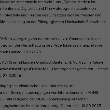
 Medien im Mathematikunterricht“ und „Digitale Medien im
 Konferenz Digitalität und KI in Heterogenitätskontexten
in Potenziale und Hürden des Einsatzes digitaler Medien und
ür Medienbildung an der Pädagogischen Hochschule Schwäbisch
 ADHS im Übergang von der Vorschule zur Grundschule in der
trag auf der Herbsttagung des Arbeitskreises Interpretative
isch Gmünd, 28.11.2025
it ADHS im inklusiven Grundschulunterricht. Vortrag im Rahmen
hwuchskollegs (FuN-Kolleg) „Heterogenität gestalten – starke
, 27.10.2025.
pädagogisch-didaktische Herausforderung im
 zu den Gelingensbedingungen von Interaktionen mit ADHS-
er 33. Jahrestagung der DGfE-Kommission (Deutschen
ädagogische Hochschule Vorarlberg (Österreich), 16.09.2025