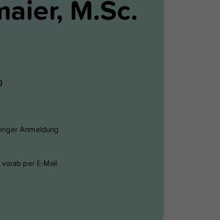
aier, M.Sc.
)
heriger Anmeldung
s
vorab per E-Mail