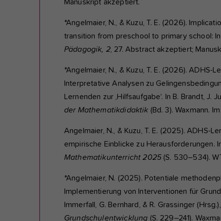
Manuskript akzeptiert.
*Angelmaier, N., & Kuzu, T. E. (2026). Implica
transition from preschool to primary school: I
Pädagogik, 2
, 27. Abstract akzeptiert; Manusk
*Angelmaier, N., & Kuzu, T. E. (2026). ADHS-L
Interpretative Analysen zu Gelingensbedingu
Lernenden zur ,Hilfsaufgabe‘. In B. Brandt, J. J
der Mathematikdidaktik
(Bd. 3). Waxmann. Im
Angelmaier, N., & Kuzu, T. E. (2025). ADHS-Le
empirische Einblicke zu Herausforderungen. In 
Mathematikunterricht 2025
(S. 530–534). 
*Angelmaier, N. (2025). Potentiale methodenp
Implementierung von Interventionen für Grundsc
Immerfall, G. Bernhard, & R. Grassinger (Hrsg.)
Grundschulentwicklung
(S. 229–241). Waxma