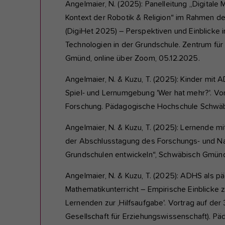
Angelmaier, N. (2025): Panelleitung „Digitale
Kontext der Robotik & Religion“ im Rahmen der
(DigiHet 2025) – Perspektiven und Einblicke 
Technologien in der Grundschule. Zentrum f
Gmünd, online über Zoom, 05.12.2025.
Angelmaier, N. & Kuzu, T. (2025): Kinder mit
Spiel- und Lernumgebung 'Wer hat mehr?'. Vor
Forschung. Pädagogische Hochschule Schwäb
Angelmaier, N. & Kuzu, T. (2025): Lernende m
der Abschlusstagung des Forschungs- und Nac
Grundschulen entwickeln“, Schwäbisch Gmünd
Angelmaier, N. & Kuzu, T. (2025): ADHS als 
Mathematikunterricht – Empirische Einblicke
Lernenden zur ,Hilfsaufgabe'. Vortrag auf d
Gesellschaft für Erziehungswissenschaft). P